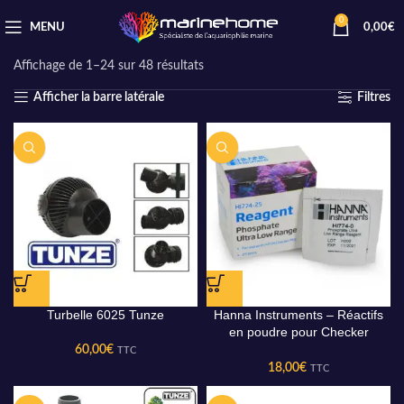
0
MENU
0,00
€
Accueil
Produits identifiés “Nouveautés produits”
Affichage de 1–24 sur 48 résultats
Afficher la barre latérale
Filtres
Turbelle 6025 Tunze
Hanna Instruments – Réactifs
en poudre pour Checker
phosphate ULR (HI 774), 25
60,00
€
TTC
tests
18,00
€
TTC