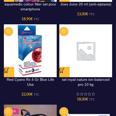
aquamedic colour filter set pour
Joes Juice 20 ml (anti-aiptasia)
smartphone
13,00
€
TTC
18,90
€
TTC
Red Cyano Rx 4 Gr Blue Life
sel royal nature ion-balanced
Usa
pro 10 kg
22,00
€
TTC
58,00
€
TTC
CHAUD