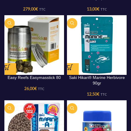
279,00
€
13,00
€
TTC
TTC
Easy Reefs Easymasstick 80
Saki Hikari® Marine Herbivore
90gr
26,00
€
TTC
12,50
€
TTC