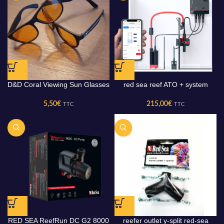
D&D Coral Viewing Sun Glasses
red sea reef ATO + system
5,50
€
215,00
€
TTC
TTC
RED SEA ReefRun DC G2 8000
reefer outlet y-split red-sea