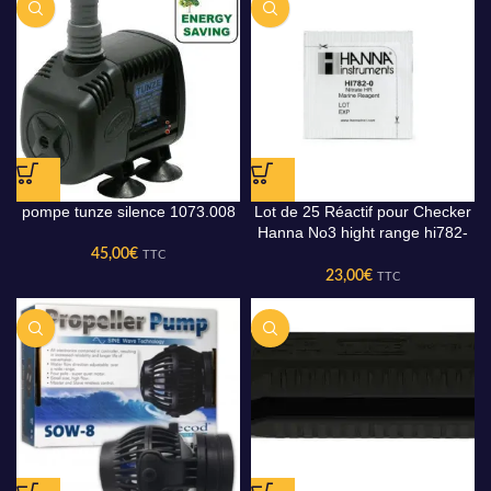
pompe tunze silence 1073.008
Lot de 25 Réactif pour Checker
Hanna No3 hight range hi782-
25
45,00
€
TTC
23,00
€
TTC