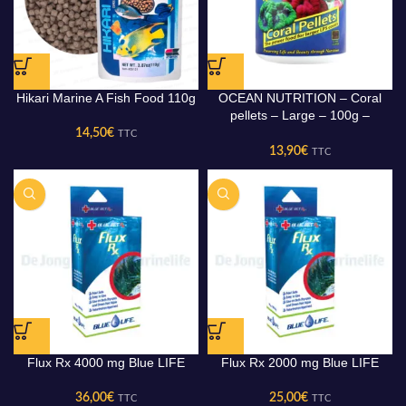
Hikari Marine A Fish Food 110g
OCEAN NUTRITION – Coral
pellets – Large – 100g –
Nourriture pour coraux
14,50
€
TTC
13,90
€
TTC
Flux Rx 4000 mg Blue LIFE
Flux Rx 2000 mg Blue LIFE
36,00
€
25,00
€
TTC
TTC