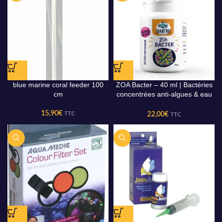
blue marine coral feeder 100
ZOA Bacter – 40 ml | Bactéries
cm
concentrées anti-algues & eau
cristalline
15,90
€
22,00
€
TTC
TTC