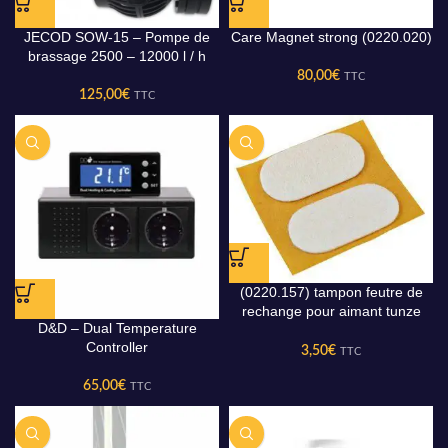
JECOD SOW-15 – Pompe de
Care Magnet strong (0220.020)
brassage 2500 – 12000 l / h
80,00
€
TTC
125,00
€
TTC
(0220.157) tampon feutre de
rechange pour aimant tunze
D&D – Dual Temperature
care magnet
Controller
3,50
€
TTC
65,00
€
TTC