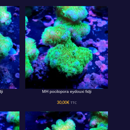
ji
MH pocilopora eydouxi fidji
AJOUTER AU PANIER
30,00
€
TTC