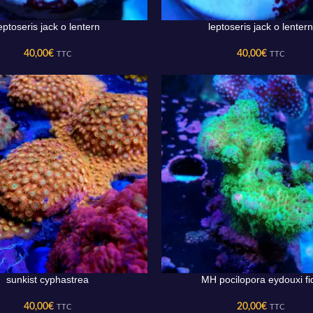
eptoseris jack o lentern
leptoseris jack o lentern
U PANIER
AJOUTER AU PANIER
40,00
€
40,00
€
TTC
TTC
sunkist cyphastrea
MH pocilopora eydouxi fid
U PANIER
AJOUTER AU PANIER
40,00
€
20,00
€
TTC
TTC