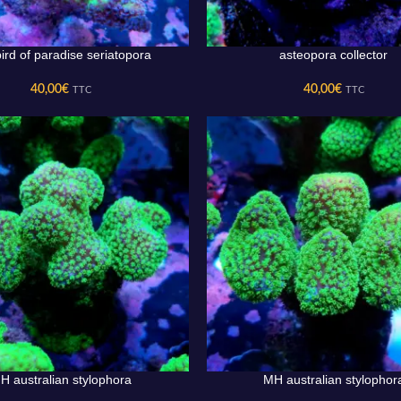
ird of paradise seriatopora
asteopora collector
U PANIER
AJOUTER AU PANIER
40,00
€
40,00
€
TTC
TTC
H australian stylophora
MH australian stylophor
U PANIER
AJOUTER AU PANIER