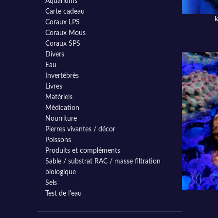
Aquariums
Carte cadeau
l
AJOUTER A
Coraux LPS
Coraux Mous
Coraux SPS
Divers
Eau
Invertébrès
Livres
Matériels
Médication
Nourriture
Pierres vivantes / décor
Poissons
Produits et compléments
Sable / substrat RAC / masse filtration
biologique
Sels
Test de l'eau
AJOUTER A