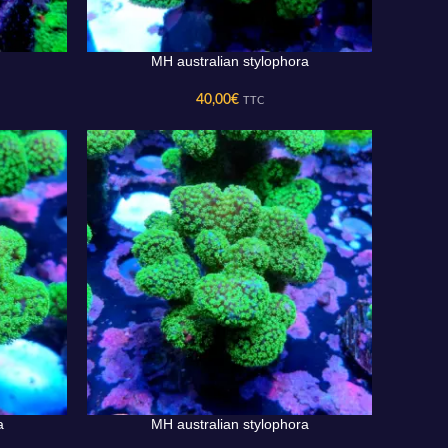
MH australian stylophora
AJOUTER AU PANIER
40,00
€
TTC
a
MH australian stylophora
AJOUTER AU PANIER