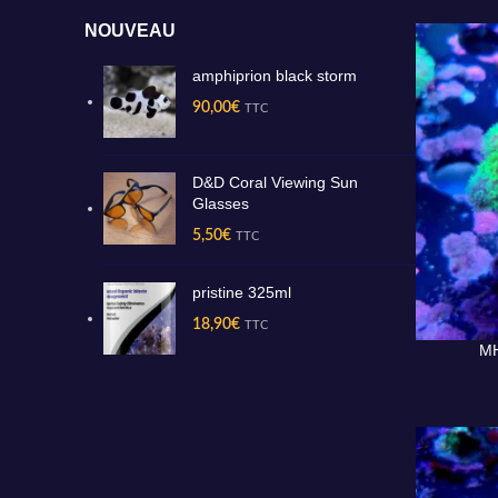
NOUVEAU
amphiprion black storm
90,00
€
TTC
D&D Coral Viewing Sun
Glasses
5,50
€
TTC
pristine 325ml
18,90
€
TTC
MH
AJOUTER A