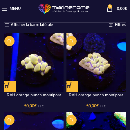
0
MENU
0,00
€
Accueil
Coraux SPS
montipora
17 résultats affichés
Afficher la barre latérale
Filtres
RAH orange punch montipora
RAH orange punch montipora
50,00
€
50,00
€
TTC
TTC