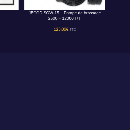
m
JECOD SOW-15 – Pompe de brassage
manc
AJOUTER AU PANIER
AJOUTER 
2500 – 12000 l / h
125,00
€
TTC
Paiement sécurisé
Paiement sécurisé par carte bancaire ou paypal.