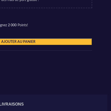
 des frais de port gratuit !
agnez
2 000
Points!
AJOUTER AU PANIER
 LIVRAISONS