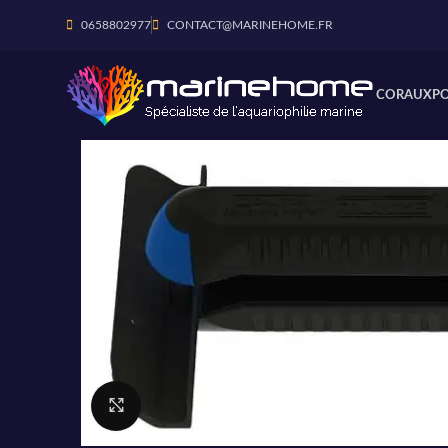
0658802977
CONTACT@MARINEHOME.FR
CORAUX
P
Cliquez pour agrandir