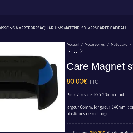
OISSONS
INVERTÉBRÈS
AQUARIUMS
MATÉRIELS
DIVERS
CARTE CADEAU
Accueil
Accessoires
Netoyage
Care Magnet s
80,00
€
TTC
Pour vitres de 10 à 20mm maxi,
largeur 86mm, longueur 140mm, com
plastiques de rechange.