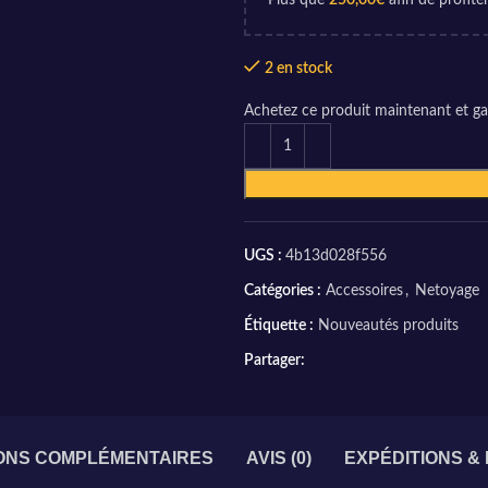
Plus que
250,00
€
afin de profiter
2 en stock
Achetez ce produit maintenant et g
UGS :
4b13d028f556
Catégories :
Accessoires
,
Netoyage
Étiquette :
Nouveautés produits
Partager:
ONS COMPLÉMENTAIRES
AVIS (0)
EXPÉDITIONS &