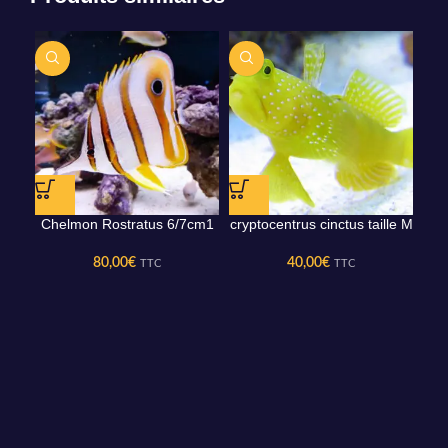
Chelmon Rostratus 6/7cm1
cryptocentrus cinctus taille M
80,00
€
40,00
€
TTC
TTC