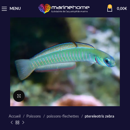
0
MENU
0,00
€
Cliquez pour agrandir
Accueil
Poissons
poissons-flechettes
ptereleotris zebra