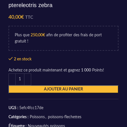
ptereleotris zebra
40,00
€
TTC
Plus que
250,00
€
afin de profiter des frais de port
gratuit !
2 en stock
Achetez ce produit maintenant et gagnez
1 000
Points!
AJOUTER AU PANIER
UGS :
5efc4fcc17de
Catégories :
Poissons
,
poissons-flechettes
Étiquette :
Nouveautés poissons