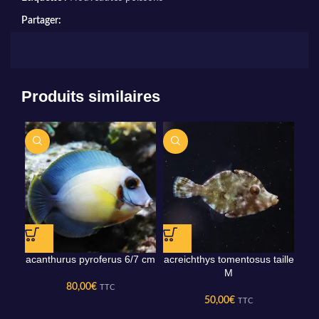
Partager:
Produits similaires
acanthurus pyroferus 6/7 cm
acreichthys tomentosus taille
Ch
M
80,00
€
TTC
50,00
€
TTC