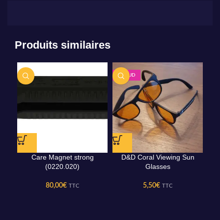
Produits similaires
CHAUD
Care Magnet strong
D&D Coral Viewing Sun
Fl
(0220.020)
Glasses
80,00
€
5,50
€
TTC
TTC