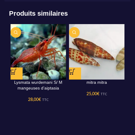
Produits similaires
Lysmata wurdemani S/ M
mitra mitra
p
mangeuses d’aiptasia
10
25,00
€
TTC
28,00
€
TTC