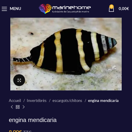
0
MENU
0,00
€
Cliquez pour agrandir
Accueil
Invertébrès
escargots/chitons
engina mendicaria
engina mendicaria