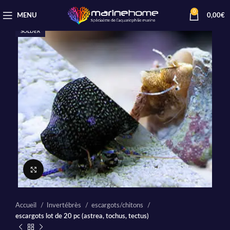
0
MENU
0,00
€
SOLDER
Cliquez pour agrandir
Accueil
Invertébrès
escargots/chitons
escargots lot de 20 pc (astrea, tochus, tectus)