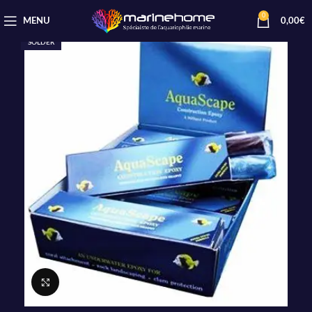
0
MENU
0,00
€
SOLDER
Cliquez pour agrandir