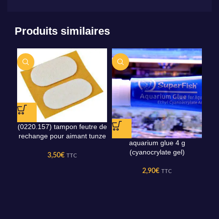
Produits similaires
(0220.157) tampon feutre de
rechange pour aimant tunze
aquarium glue 4 g
b
care magnet
(cyanocrylate gel)
3,50
€
TTC
2,90
€
TTC