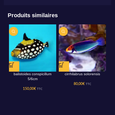
Produits similaires
balistoides conspicillum
cirrhilabrus solorensis
cryp
5/6cm
80,00
€
TTC
150,00
€
TTC