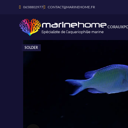
0658802977
CONTACT@MARINEHOME.FR
CORAUX
P
SOLDER