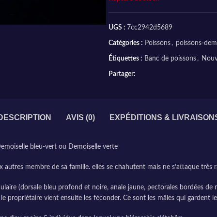
UGS :
7cc2942d5689
Catégories :
Poissons
,
poissons-demo
Étiquettes :
Banc de poissons
,
Nouv
Partager:
DESCRIPTION
AVIS (0)
EXPÉDITIONS & LIVRAISON
moiselle bleu-vert ou Demoiselle verte
x autres membre de sa famille. elles se chahutent mais ne s’attaque très
ire (dorsale bleu profond et noire, anale jaune, pectorales bordées de noi
t le propriétaire vient ensuite les féconder. Ce sont les mâles qui gardent le