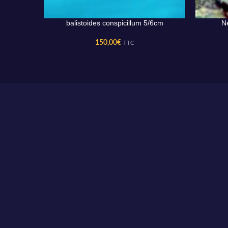
balistoides conspicillum 5/6cm
Ne
AJOUTER AU PANIER
AJOUTER 
150,00
€
TTC
LIVRAISON
Livraison des animaux le mercredi ou le jeudi suivant votre choix.
Frais de livraison 39€ pour les commandes inférieur à 100€. 29€
pour les commandes à partir de 100€. Offert pour les montants
supérieurs à 250€. Veuillez trouver plus d'informations sur la
livraison et les tarifs dans l'article 10 et 11 de nos
conditions