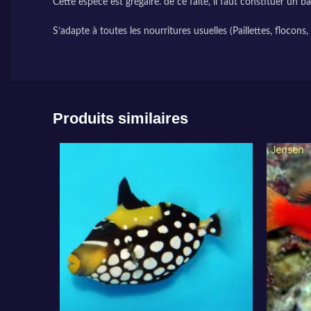
Cette espèce est grégaire. de ce faite, il faut constituer un b
S’adapte à toutes les nourritures usuelles (Paillettes, flocons,
Produits similaires