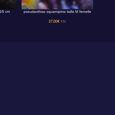
4/5 cm
pseudanthias squamipinis taille M femelle
AJOUTER AU PANIER
AJOUTER 
37,00
€
TTC
Paiement sécurisé
Paiement sécurisé par carte bancaire ou paypal.