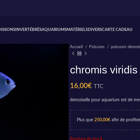
OISSONS
INVERTÉBRÈS
AQUARIUMS
MATÉRIELS
DIVERS
CARTE CADEAU
Accueil
Poissons
poissons-demois
chromis viridis
16,00
€
TTC
demoiselle pour aquarium est de mer 
Plus que
250,00
€
afin de profiter
Rupture de stock