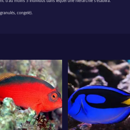
anc d’au moins 5 individus dans lequel une hiérarchie s’établira.
 granulés, congelé).