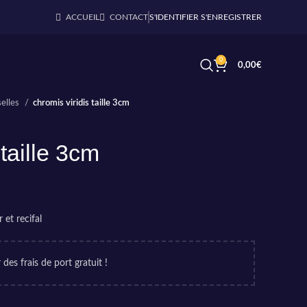
ACCUEIL
CONTACT
S'IDENTIFIER S'ENREGISTRER
0
0,00
€
elles
chromis viridis taille 3cm
 taille 3cm
et recifal
 des frais de port gratuit !