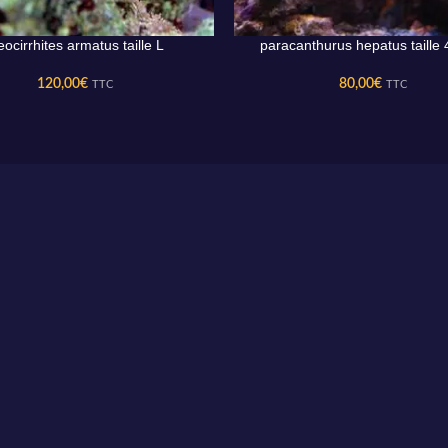
ocirrhites armatus taille L
paracanthurus hepatus taille 
AU PANIER
AJOUTER AU PANIER
120,00
€
80,00
€
TTC
TTC
WYSIWYG
Les coraux présentés par MarineHome sont garantis
WYSIWYG
Ce que vous voyez est ce que vous obtenez.