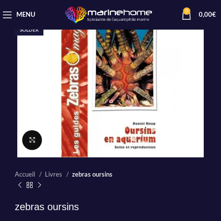
0
MENU
0,00
€
SOLDER
Cliquez pour agrandir
Accueil
Livres
zebras oursins
zebras oursins