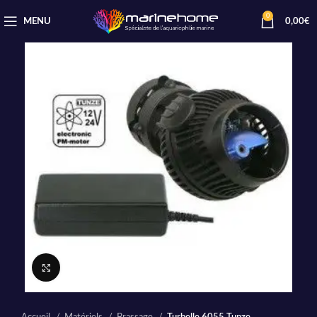
0
MENU
0,00
€
Cliquez pour agrandir