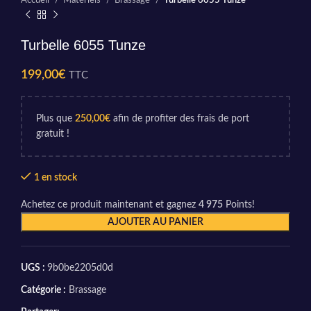
Accueil
Matériels
Brassage
Turbelle 6055 Tunze
Turbelle 6055 Tunze
199,00
€
TTC
Plus que
250,00
€
afin de profiter des frais de port
gratuit !
1 en stock
Achetez ce produit maintenant et gagnez
4 975
Points!
AJOUTER AU PANIER
UGS :
9b0be2205d0d
Catégorie :
Brassage