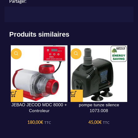
Partager:
Produits similaires
JEBAO JECOD MDC 8000 +
pompe tunze silence
RE
Controleur
1073.008
180,00
€
45,00
€
TTC
TTC