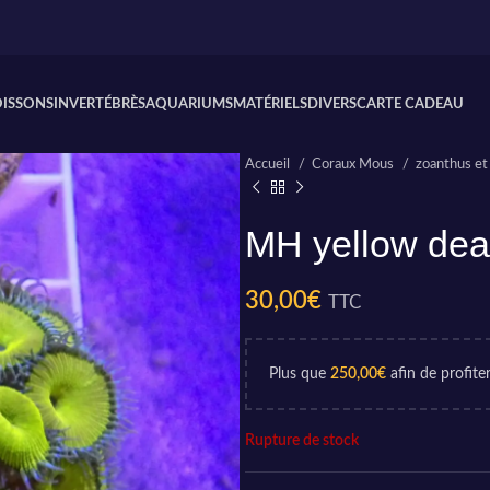
OISSONS
INVERTÉBRÈS
AQUARIUMS
MATÉRIELS
DIVERS
CARTE CADEAU
Accueil
Coraux Mous
zoanthus et
MH yellow dea
30,00
€
TTC
Plus que
250,00
€
afin de profiter
Rupture de stock