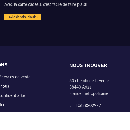
Avec la carte cadeau, c’est facile de faire plaisir !
Envie de faire plaisir ?
ONS
NOUS TROUVER
énérales de vente
60 chemin de la verne
 nous
38440 Artas
France métropolitaine
confidentialité
ter
0658802977
contact@marinehome.fr