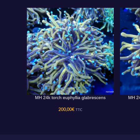
MH 24k torch euphyllia glabrescens
MH 24
AJOUTER AU PANIER
AJOUTER 
200,00
€
TTC