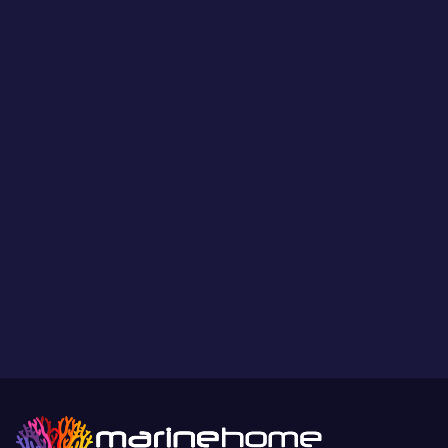
LIVRAISON
Livraison des animaux le mercredi ou le jeudi suivant votre choix.
Frais de livraison 39€ pour les commandes inférieur à 100€. 29€
pour les commandes à partir de 100€. Offert pour les montants
supérieurs à 250€. Veuillez trouver plus d'informations sur la
livraison et les tarifs dans l'article 10 et 11 de nos
conditions
générales de vente
.