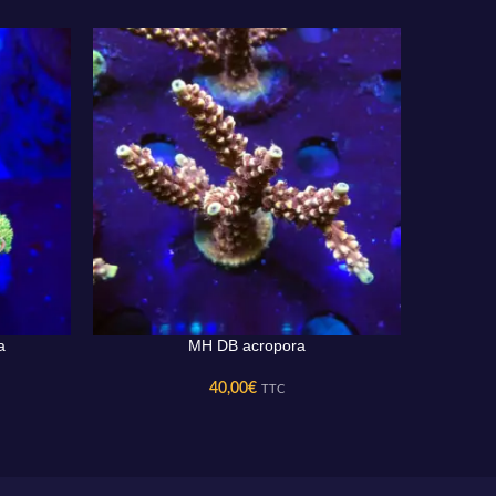
a
MH DB acropora
AJOUTER AU PANIER
AJOUTER 
40,00
€
TTC