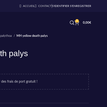
ACCUEIL
CONTACT
S'IDENTIFIER S'ENREGISTRER
0
0,00
€
 palythoa
MH yellow death palys
th palys
 des frais de port gratuit !