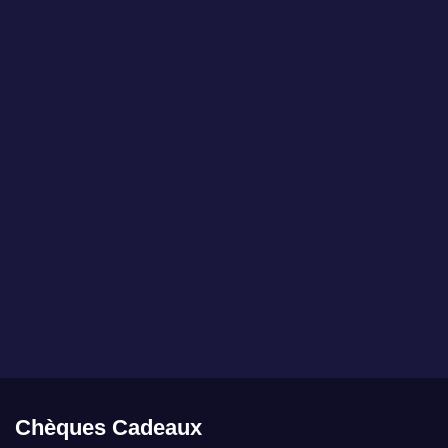
WYSIWYG
Les coraux présentés par MarineHome sont garantis
WYSIWYG
Ce que vous voyez est ce que vous obtenez.
Chèques Cadeaux