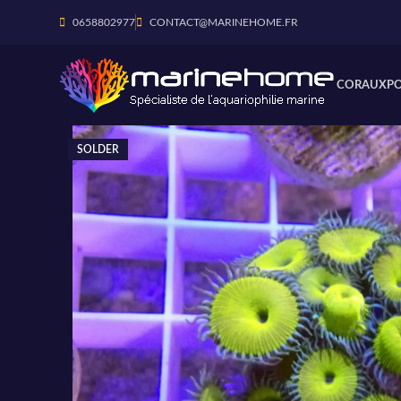
0658802977
CONTACT@MARINEHOME.FR
CORAUX
P
SOLDER