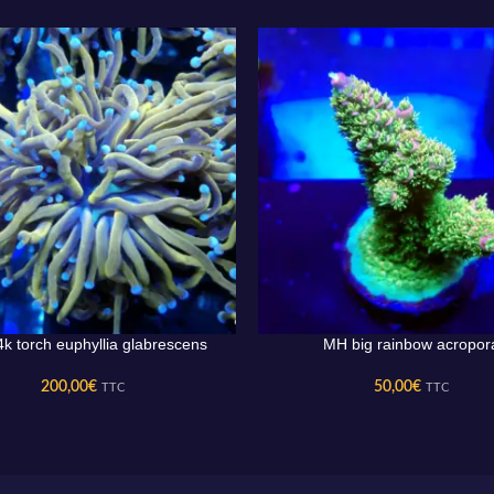
k torch euphyllia glabrescens
MH big rainbow acropor
AU PANIER
AJOUTER AU PANIER
200,00
€
50,00
€
TTC
TTC