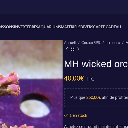
OISSONS
INVERTÉBRÈS
AQUARIUMS
MATÉRIELS
DIVERS
CARTE CADEAU
Accueil
Coraux SPS
acropora
M
MH wicked orc
40,00
€
TTC
Plus que
250,00
€
afin de profiter
1 en stock
Achetez ce produit maintenant et g