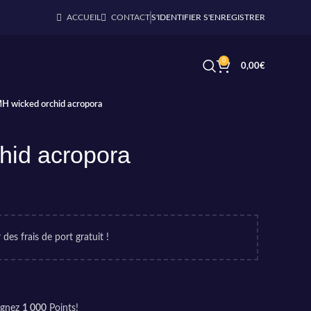
ACCUEIL
CONTACT
S'IDENTIFIER S'ENREGISTRER
0
0,00
€
H wicked orchid acropora
hid acropora
 des frais de port gratuit !
agnez
1 000
Points!