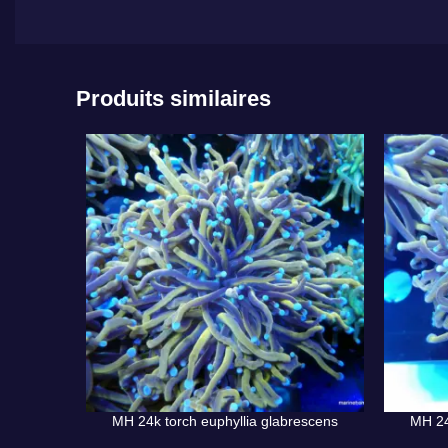
Produits similaires
MH 24k torch euphyllia glabrescens
MH 24
AJOUTER AU PANIER
AJOUTER 