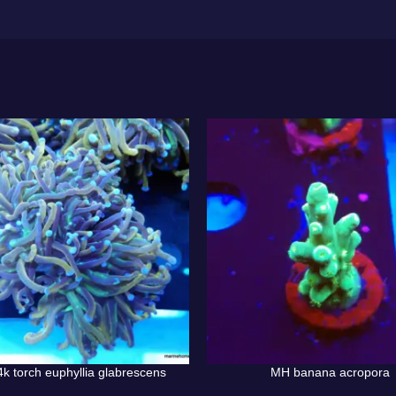
k torch euphyllia glabrescens
MH banana acropora
AU PANIER
AJOUTER AU PANIER