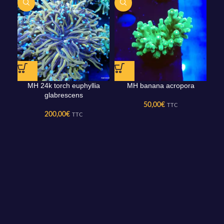
MH 24k torch euphyllia
MH banana acropora
M
glabrescens
50,00
€
TTC
200,00
€
TTC