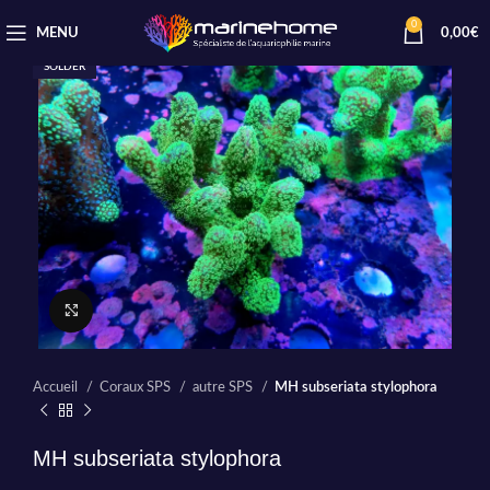
0
MENU
0,00
€
SOLDER
Cliquez pour agrandir
Accueil
Coraux SPS
autre SPS
MH subseriata stylophora
MH subseriata stylophora