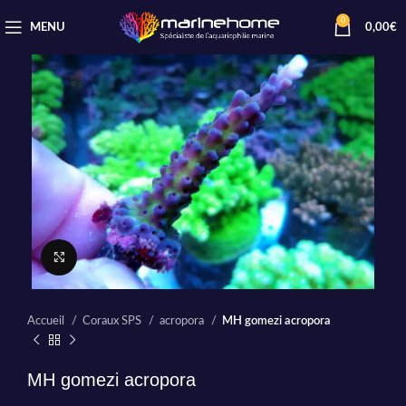
0
MENU
0,00
€
Cliquez pour agrandir
Accueil
Coraux SPS
acropora
MH gomezi acropora
MH gomezi acropora