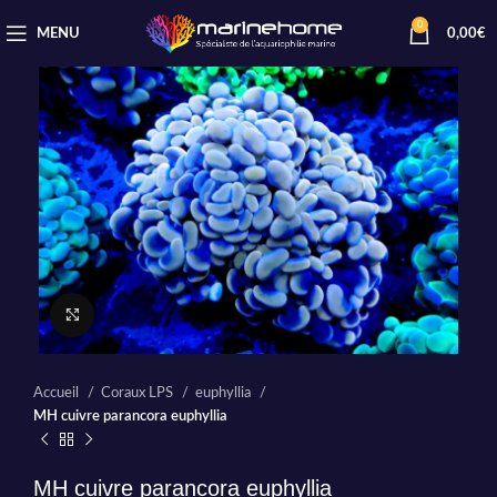
0
MENU
0,00
€
Cliquez pour agrandir
Accueil
Coraux LPS
euphyllia
MH cuivre parancora euphyllia
MH cuivre parancora euphyllia