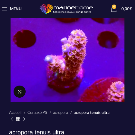
0
MENU
0,00
€
Cliquez pour agrandir
Accueil
Coraux SPS
acropora
acropora tenuis ultra
acropora tenuis ultra