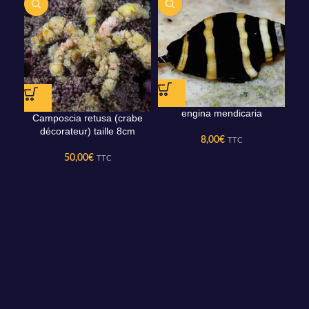
engina mendicaria
Camposcia retusa (crabe
décorateur) taille 8cm
8,00
€
TTC
50,00
€
TTC