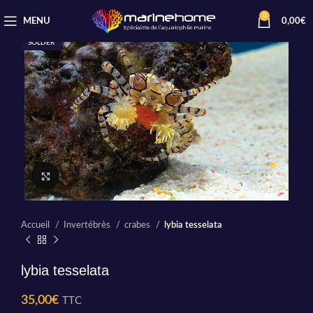
0
MENU
0,00
€
SOLDER
Cliquez pour agrandir
Accueil
Invertébrès
crabes
lybia tesselata
lybia tesselata
35,00
€
TTC