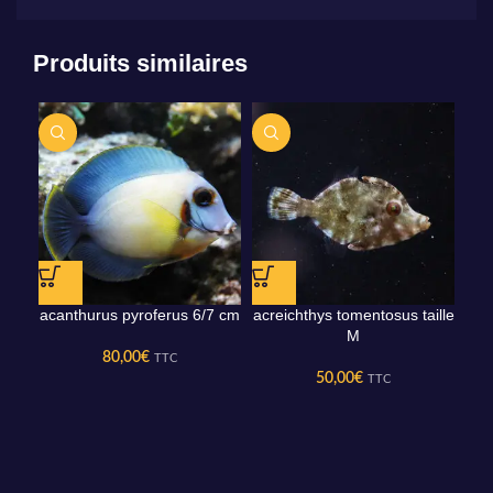
Produits similaires
acanthurus pyroferus 6/7 cm
acreichthys tomentosus taille
cryp
M
80,00
€
TTC
50,00
€
TTC