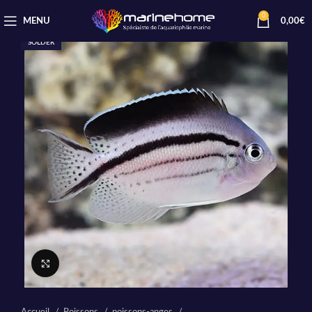
0
MENU
0,00
€
SOLDER
Cliquez pour agrandir