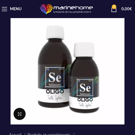
0
MENU
0,00
€
Cliquez pour agrandir