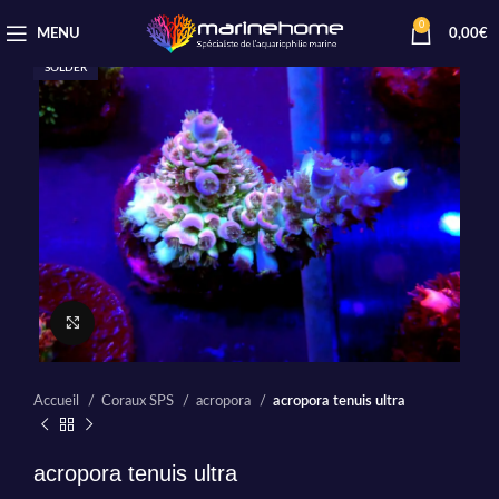
0
MENU
0,00
€
SOLDER
Cliquez pour agrandir
Accueil
Coraux SPS
acropora
acropora tenuis ultra
acropora tenuis ultra