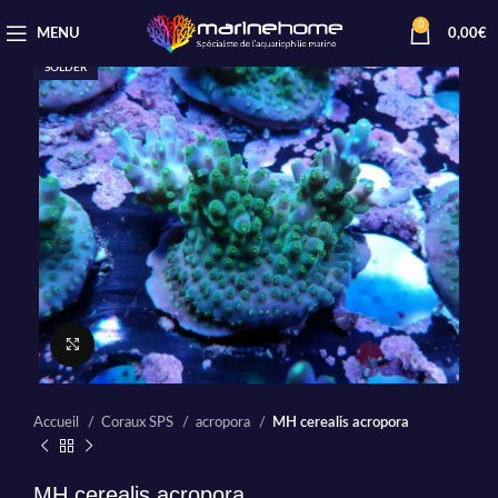
0
MENU
0,00
€
SOLDER
Cliquez pour agrandir
Accueil
Coraux SPS
acropora
MH cerealis acropora
MH cerealis acropora