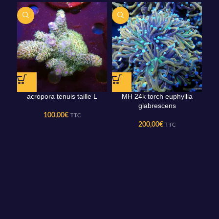
acropora tenuis taille L
MH 24k torch euphyllia
glabrescens
100,00
€
TTC
200,00
€
TTC