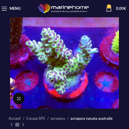
0
MENU
0,00
€
Cliquez pour agrandir
Accueil
Coraux SPS
acropora
acropora nasuta australie