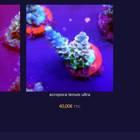
acropora tenuis ultra
AJOUTER AU PANIER
AJOUTER 
40,00
€
TTC