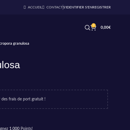
ACCUEIL
CONTACT
S'IDENTIFIER S'ENREGISTRER
0
0,00
€
cropora granulosa
ulosa
 des frais de port gratuit !
agnez
1 000
Points!