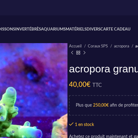
OISSONS
INVERTÉBRÈS
AQUARIUMS
MATÉRIELS
DIVERS
CARTE CADEAU
Accueil
Coraux SPS
acropora
a
acropora gran
40,00
€
TTC
Plus que
250,00
€
afin de profiter
1 en stock
Achetez ce produit maintenant et g