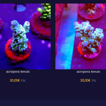
acropora tenuis
acropora tenuis
AU PANIER
AJOUTER AU PANIER
30,00
€
30,00
€
TTC
TTC