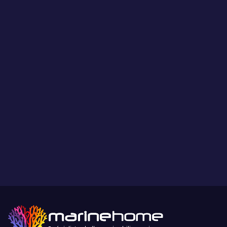
LIVRAISON
Livraison des animaux le mercredi ou le jeudi suivant votre choix.
Frais de livraison 39€ pour les commandes inférieur à 100€. 29€
pour les commandes à partir de 100€. Offert pour les montants
supérieurs à 250€. Veuillez trouver plus d'informations sur la
livraison et les tarifs dans l'article 10 et 11 de nos
conditions
générales de vente
.