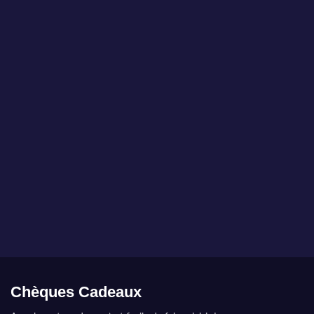
WYSIWYG
Les coraux présentés par MarineHome sont garantis
WYSIWYG
Ce que vous voyez est ce que vous obtenez.
Chèques Cadeaux