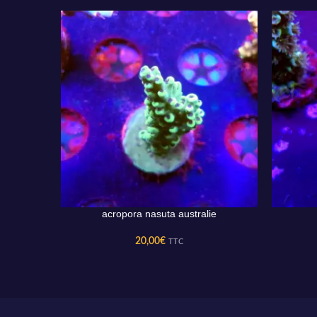
acropora nasuta australie
AJOUTER AU PANIER
AJOUTER 
20,00
€
TTC