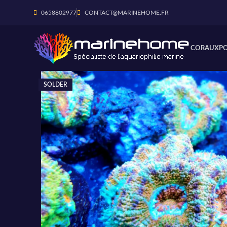
0658802977
CONTACT@MARINEHOME.FR
CORAUX
P
SOLDER