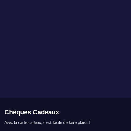
WYSIWYG
Les coraux présentés par MarineHome sont garantis
WYSIWYG
Ce que vous voyez est ce que vous obtenez.
Chèques Cadeaux
Avec la carte cadeau, c’est facile de faire plaisir !