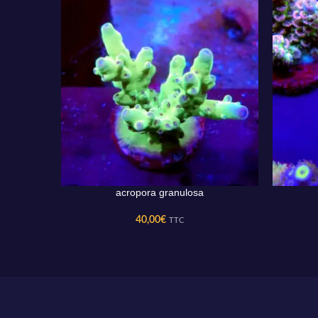
acropora granulosa
AJOUTER AU PANIER
AJOUTER 
40,00
€
TTC