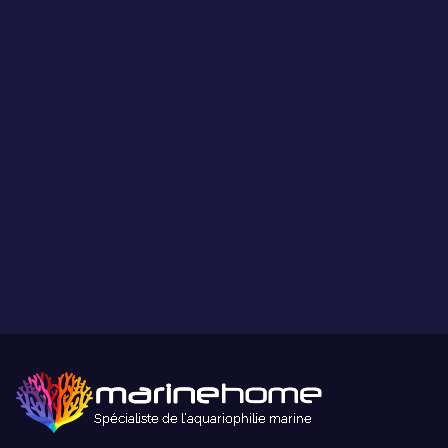
LIVRAISON
Livraison des animaux le mercredi ou le jeudi suivant votre choix.
Frais de livraison 39€ pour les commandes inférieur à 100€. 29€
pour les commandes à partir de 100€. Offert pour les montants
supérieurs à 250€. Veuillez trouver plus d'informations sur la
livraison et les tarifs dans l'article 10 et 11 de nos
conditions
générales de vente
.