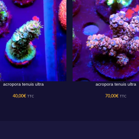
acropora tenuis ultra
acropora tenuis ultra
AU PANIER
AJOUTER AU PANIER
40,00
€
70,00
€
TTC
TTC