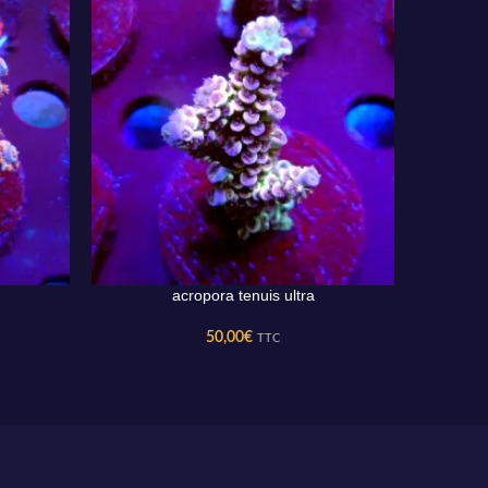
acropora tenuis ultra
AJOUTER AU PANIER
AJOUTER 
50,00
€
TTC