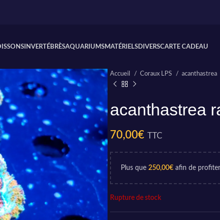
OISSONS
INVERTÉBRÈS
AQUARIUMS
MATÉRIELS
DIVERS
CARTE CADEAU
Accueil
Coraux LPS
acanthastrea
acanthastrea r
70,00
€
TTC
Plus que
250,00
€
afin de profiter
Rupture de stock