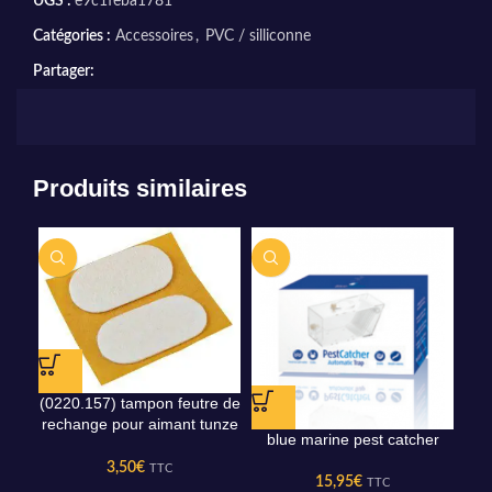
UGS :
e9c1feba1781
Catégories :
Accessoires
,
PVC / silliconne
Partager:
Produits similaires
(0220.157) tampon feutre de
rechange pour aimant tunze
blue marine pest catcher
ch
care magnet
3,50
€
TTC
15,95
€
TTC