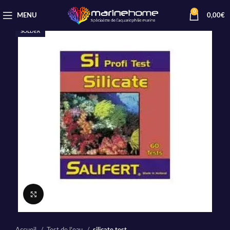
0
MENU
0,00
€
SOLDER
Cliquez pour agrandir