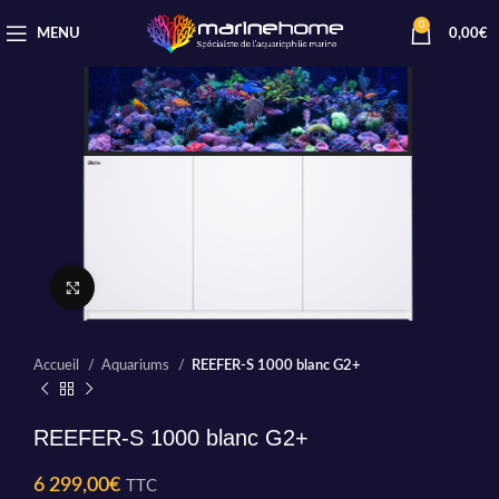
0
MENU
0,00
€
Cliquez pour agrandir
Accueil
Aquariums
REEFER-S 1000 blanc G2+
REEFER-S 1000 blanc G2+
6 299,00
€
TTC