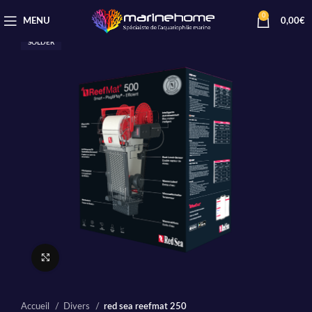
0
MENU
0,00
€
SOLDER
Cliquez pour agrandir
Accueil
Divers
red sea reefmat 250