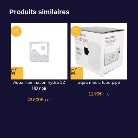
Produits similaires
Aqua illumination hydra 32
aqua medic food pipe
D
HD noir
11,90
€
TTC
439,00
€
TTC