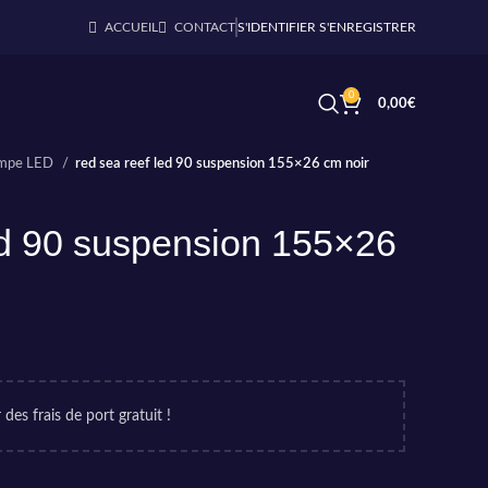
ACCUEIL
CONTACT
S'IDENTIFIER S'ENREGISTRER
0
0,00
€
mpe LED
red sea reef led 90 suspension 155×26 cm noir
ed 90 suspension 155×26
 des frais de port gratuit !