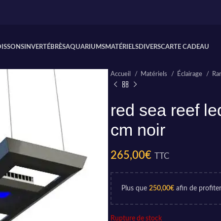
OISSONS
INVERTÉBRÈS
AQUARIUMS
MATÉRIELS
DIVERS
CARTE CADEAU
Accueil
Matériels
Éclairage
Ra
red sea reef l
cm noir
265,00
€
TTC
Plus que
250,00
€
afin de profiter
Rupture de stock