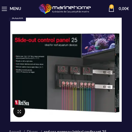
0
MENU
0,00
€
SOLDER
Cliquez pour agrandir