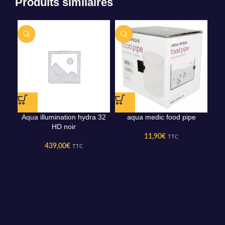
Produits similaires
Aqua illumination hydra 32
aqua medic food pipe
aq
HD noir
11,90
€
TTC
439,00
€
TTC