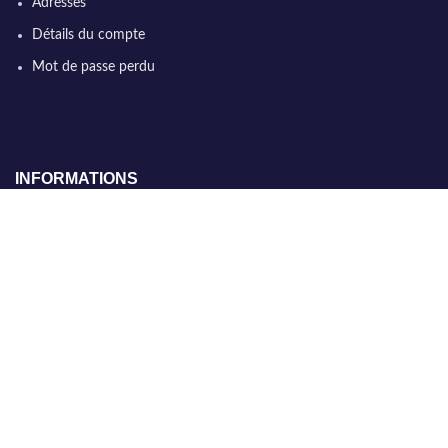
Adresses
Détails du compte
Mot de passe perdu
INFORMATIONS
Conditions générales de vente
Qui sommes nous
Politique de confidentialité
Nous contacter