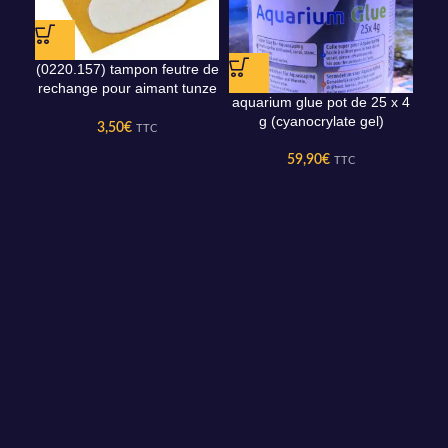
(0220.157) tampon feutre de
rechange pour aimant tunze
aquarium glue pot de 25 x 4
ch
care magnet
g (cyanocrylate gel)
3,50
€
TTC
59,90
€
TTC