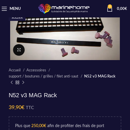
0
MENU
0,00
€
SOLDER
Cliquez pour agrandir
Accueil
Accessoires
support / boutures / grilles / filet anti-saut
N52 v3 MAG Rack
N52 v3 MAG Rack
39,90
€
TTC
Plus que
250,00
€
afin de profiter des frais de port