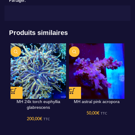
Partager:
Produits similaires
MH 24k torch euphyllia
MH astral pink acropora
glabrescens
50,00
€
TTC
200,00
€
TTC