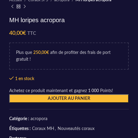
Accueil
Coraux SPS
acropora
MH loripes acropora
MH loripes acropora
40,00
€
TTC
Plus que
250,00
€
afin de profiter des frais de port
gratuit !
1 en stock
Achetez ce produit maintenant et gagnez
1 000
Points!
AJOUTER AU PANIER
Catégorie :
acropora
Étiquettes :
Coraux MH
,
Nouveautés coraux