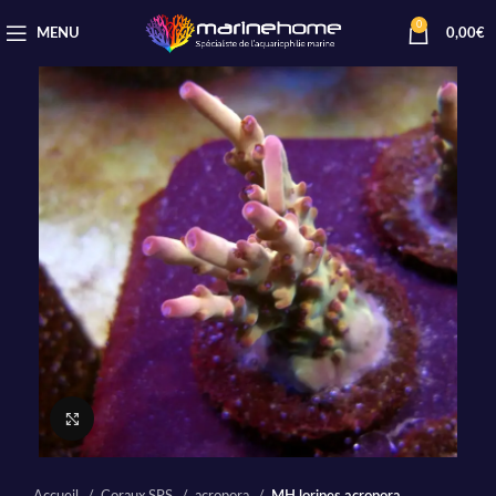
0
MENU
0,00
€
Cliquez pour agrandir