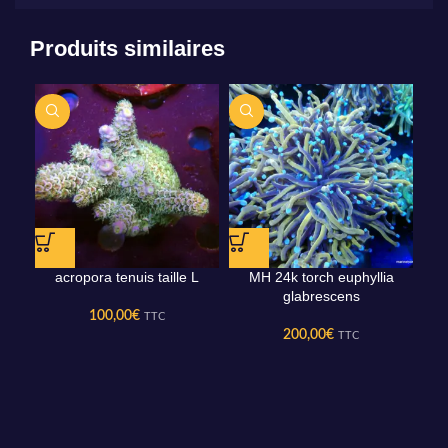
Produits similaires
acropora tenuis taille L
MH 24k torch euphyllia
glabrescens
100,00
€
TTC
200,00
€
TTC