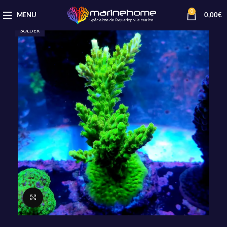
0
MENU
0,00
€
SOLDER
Cliquez pour agrandir