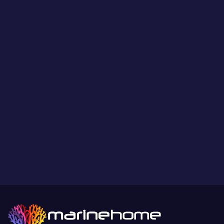
Les coraux présentés par MarineHome sont garantis
WYSIWYG
Ce que vous voyez est ce que vous obtenez.
Paiement sécurisé
Paiement sécurisé par carte bancaire ou paypal.