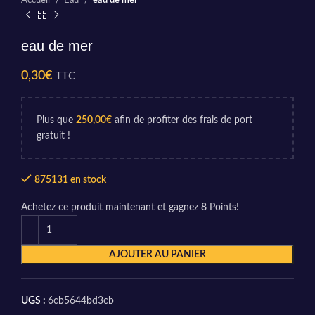
Accueil
Eau
eau de mer
eau de mer
0,30
€
TTC
Plus que
250,00
€
afin de profiter des frais de port
gratuit !
875131 en stock
Achetez ce produit maintenant et gagnez
8
Points!
AJOUTER AU PANIER
UGS :
6cb5644bd3cb