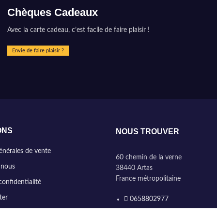
Chèques Cadeaux
Avec la carte cadeau, c’est facile de faire plaisir !
Envie de faire plaisir ?
ONS
NOUS TROUVER
énérales de vente
60 chemin de la verne
 nous
38440 Artas
France métropolitaine
confidentialité
ter
0658802977
contact@marinehome.fr