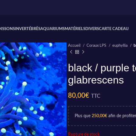
OISSONS
INVERTÉBRÈS
AQUARIUMS
MATÉRIELS
DIVERS
CARTE CADEAU
Accueil
Coraux LPS
euphyllia
b
black / purple 
glabrescens
80,00
€
TTC
Plus que
250,00
€
afin de profiter
Rupture de stock