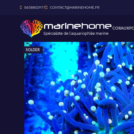
0658802977
CONTACT@MARINEHOME.FR
CORAUX
P
SOLDER