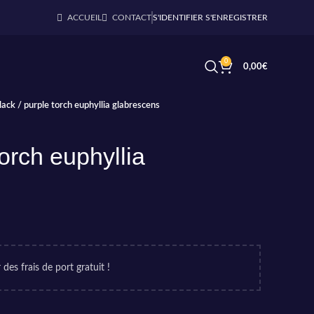
ACCUEIL
CONTACT
S'IDENTIFIER S'ENREGISTRER
0
0,00
€
lack / purple torch euphyllia glabrescens
torch euphyllia
 des frais de port gratuit !