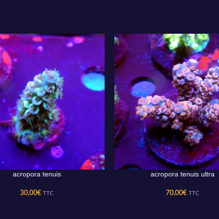
acropora tenuis
acropora tenuis ultra
AU PANIER
AJOUTER AU PANIER
30,00
€
70,00
€
TTC
TTC