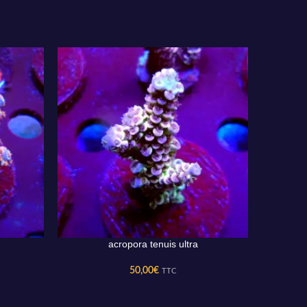
acropora tenuis ultra
AJOUTER AU PANIER
AJOUTER 
50,00
€
TTC