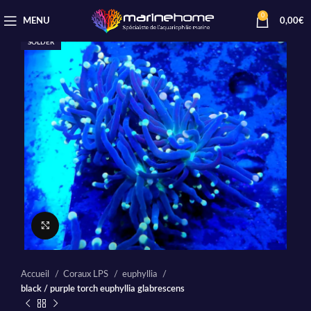
0
MENU
0,00
€
SOLDER
Cliquez pour agrandir
Accueil
Coraux LPS
euphyllia
black / purple torch euphyllia glabrescens