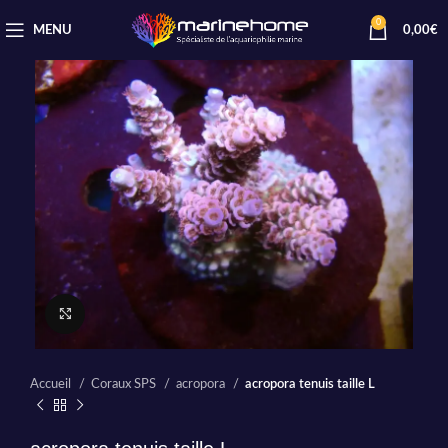
0
MENU
0,00
€
Cliquez pour agrandir
Accueil
Coraux SPS
acropora
acropora tenuis taille L