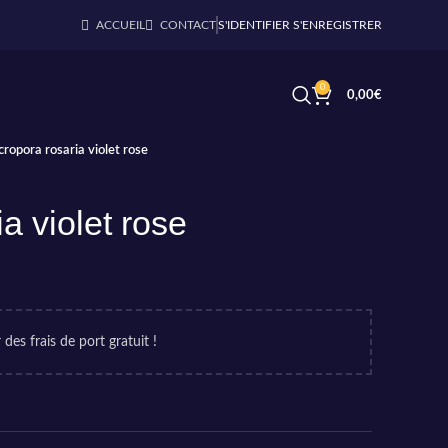
ACCUEIL
CONTACT
S'IDENTIFIER S'ENREGISTRER
0
0,00
€
cropora rosaria violet rose
a violet rose
 des frais de port gratuit !