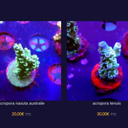
acropora nasuta australie
acropora tenuis
AU PANIER
AJOUTER AU PANIER
20,00
€
30,00
€
TTC
TTC