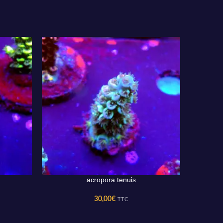
acropora tenuis
AJOUTER AU PANIER
AJOUTER 
30,00
€
TTC