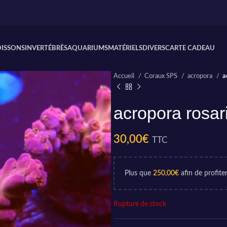
OISSONS
INVERTÉBRÈS
AQUARIUMS
MATÉRIELS
DIVERS
CARTE CADEAU
Accueil
Coraux SPS
acropora
a
acropora rosari
30,00
€
TTC
Plus que
250,00
€
afin de profiter
Rupture de stock