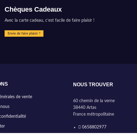
Chèques Cadeaux
Avec la carte cadeau, c’est facile de faire plaisir !
Envie de faire plaisir ?
ONS
NOUS TROUVER
énérales de vente
60 chemin de la verne
 nous
38440 Artas
France métropolitaine
confidentialité
ter
0658802977
contact@marinehome.fr