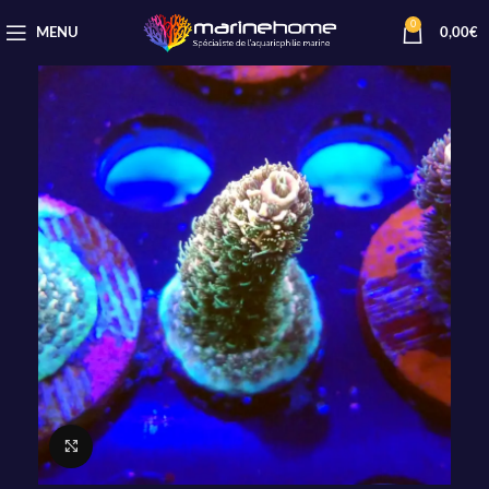
0
MENU
0,00
€
Cliquez pour agrandir