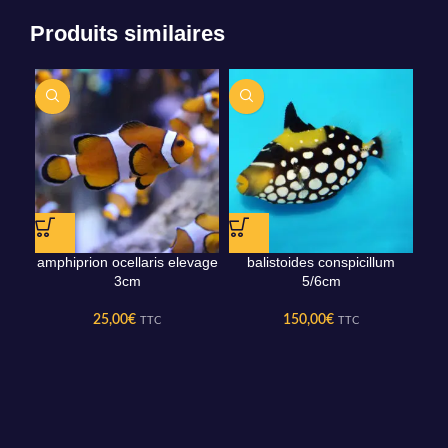
Produits similaires
amphiprion ocellaris elevage
balistoides conspicillum
3cm
5/6cm
25,00
€
150,00
€
TTC
TTC