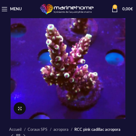
0
MENU
0,00
€
Cliquez pour agrandir
Accueil
Coraux SPS
acropora
RCC pink cadillac acropora